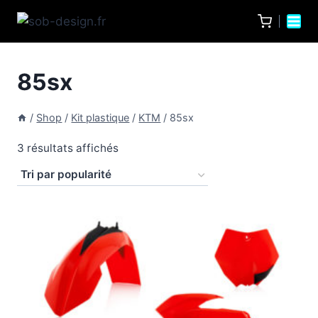
85sx
/
Shop
/
Kit plastique
/
KTM
/
85sx
3 résultats affichés