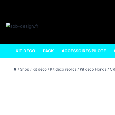
Aller
au
contenu
KIT DÉCO
PACK
ACCESSOIRES PILOTE
/
Shop
/
Kit déco
/
Kit déco replica
/
Kit déco Honda
/
CR