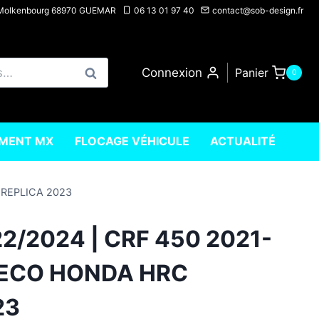
 Molkenbourg 68970 GUEMAR
06 13 01 97 40
contact@sob-design.fr
Connexion
Panier
Recherche
0
EMENT MX
FLOCAGE VÉHICULE
ACTUALITÉ
 REPLICA 2023
2/2024 | CRF 450 2021-
 DECO HONDA HRC
23