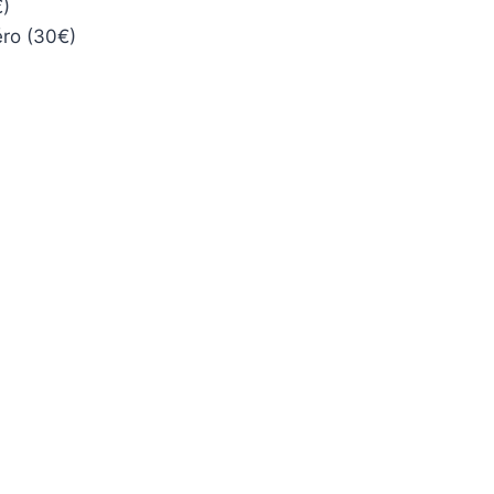
)
ro (30€)