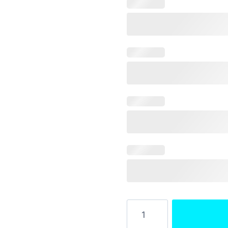
quantité
de