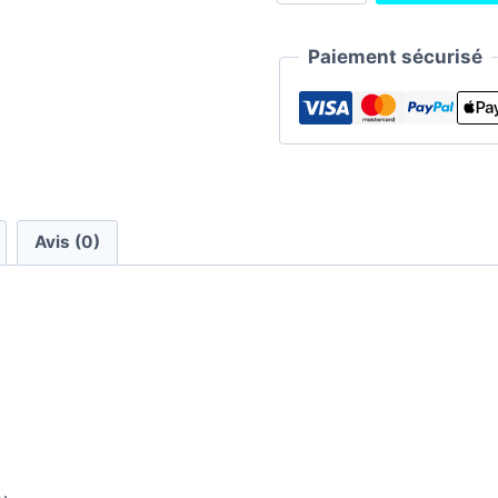
CRF
250
Paiement sécurisé
2022/2024
|
CRF
450
2021-
2024
Avis (0)
|
KIT
DECO
HONDA
HRC
REPLICA
2023